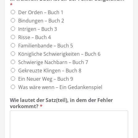
e
t
*
m
S
Der Orden – Buch 1
i
a
s
t
Bindungen – Buch 2
t
z
Intrigen – Buch 3
i
(
Risse – Buch 4
n
t
e
Familienbande – Buch 5
i
Königliche Schwierigkeiten – Buch 6
l
Schwierige Nachbarn – Buch 7
)
,
Gekreuzte Klingen – Buch 8
Ein Neuer Weg – Buch 9
Was wäre wenn – Ein Gedankenspiel
Wie lautet der Satz(teil), in dem der Fehler
vorkommt?
*