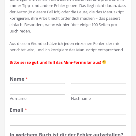
immer Tipp- und andere Fehler geben. Das liegt nicht daran, dass
der Autor (in diesem Fall ich) oder die Leute, die das Manuskript
korrigieren, ihre Arbeit nicht ordentlich machen – das passiert
einfach. Besonders, wenn wir hier über einige 100 Seiten pro
Buch reden.
Aus diesem Grund schätze ich jeden einzelnen Fehler, der mir
berichtet wird, und ich korrigiere das Manuscript entsprechend.
Bitte sei so gut und füll das Mini-Formular aus!
Name
*
Vorname
Nachname
w
d
Email
*
e
i
l
r
c
i
h
s
In welchem Buch ist dir der Fehler aufgefallen?