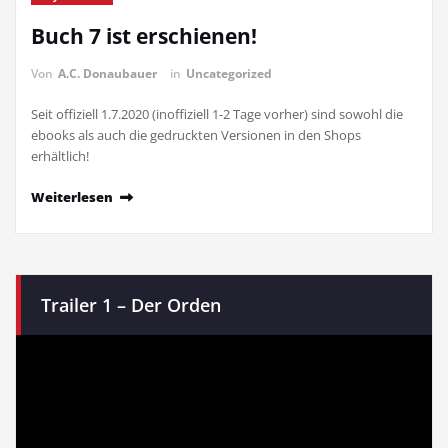
Buch 7 ist erschienen!
Von
A.C. Donaubauer
in
Uncategorized
Seit offiziell 1.7.2020 (inoffiziell 1-2 Tage vorher) sind sowohl die
ebooks als auch die gedruckten Versionen in den Shops
erhältlich!
Weiterlesen
Trailer 1 – Der Orden